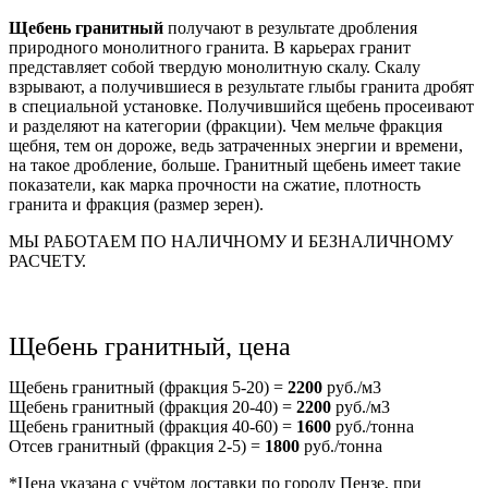
Щебень гранитный
получают в результате дробления
природного монолитного гранита. В карьерах гранит
представляет собой твердую монолитную скалу. Скалу
взрывают, а получившиеся в результате глыбы гранита дробят
в специальной установке. Получившийся щебень просеивают
и разделяют на категории (фракции). Чем мельче фракция
щебня, тем он дороже, ведь затраченных энергии и времени,
на такое дробление, больше. Гранитный щебень имеет такие
показатели, как марка прочности на сжатие, плотность
гранита и фракция (размер зерен).
МЫ РАБОТАЕМ ПО НАЛИЧНОМУ И БЕЗНАЛИЧНОМУ
РАСЧЕТУ.
Щебень гранитный, цена
Щебень гранитный (фракция 5-20) =
2200
руб./м3
Щебень гранитный (фракция 20-40) =
2200
руб./м3
Щебень гранитный (фракция 40-60) =
1600
руб./тонна
Отсев гранитный (фракция 2-5) =
1800
руб./тонна
*Цена указана с учётом доставки по городу Пензе, при