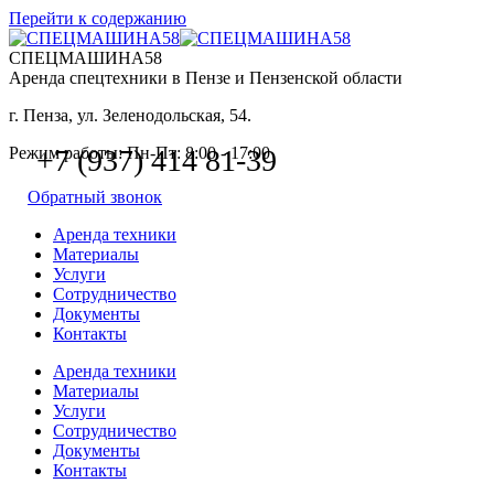
Перейти к содержанию
СПЕЦМАШИНА58
Аренда спецтехники в Пензе и Пензенской области
г. Пенза, ул. Зеленодольская, 54.
Режим работы: Пн-Пт: 8:00 - 17:00
+7 (937) 414 81-39
Обратный звонок
Аренда техники
Материалы
Услуги
Сотрудничество
Документы
Контакты
Аренда техники
Материалы
Услуги
Сотрудничество
Документы
Контакты