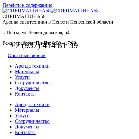
Перейти к содержанию
СПЕЦМАШИНА58
Аренда спецтехники в Пензе и Пензенской области
г. Пенза, ул. Зеленодольская, 54.
Режим работы: Пн-Пт: 8:00 - 17:00
+7 (937) 414 81-39
Обратный звонок
Аренда техники
Материалы
Услуги
Сотрудничество
Документы
Контакты
Аренда техники
Материалы
Услуги
Сотрудничество
Документы
Контакты