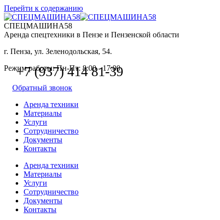
Перейти к содержанию
СПЕЦМАШИНА58
Аренда спецтехники в Пензе и Пензенской области
г. Пенза, ул. Зеленодольская, 54.
Режим работы: Пн-Пт: 8:00 - 17:00
+7 (937) 414 81-39
Обратный звонок
Аренда техники
Материалы
Услуги
Сотрудничество
Документы
Контакты
Аренда техники
Материалы
Услуги
Сотрудничество
Документы
Контакты