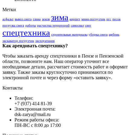
Метки
зима
асфальт
вывоз снега
глина
земля
кирпич
мини-погрузчик
пгс
песок
погрузка снега
работы
расчистка территорий
самосвал
снег
спецтехника
строительные материалы
уборка снега
щебень
экскаватор погрузчик
эксплуатация
Как арендовать спецтехнику?
Чтобы заказать аренду спецтехники в Пензе и Пензенской
области, позвоните нам. Наш оператор уточнит все
необходимые детали, рассчитает стоимость работ и оформит
заявку. Также заказы круглосуточно принимаются по
электронной почте и через форму «оставить заявку».
Контакты
Телефон:
+7 (937) 414 81-39
Электронная почта:
dsk-zarya@mail.ru
Режим работы офиса:
ПН-ВС с 8:00 до 17:00