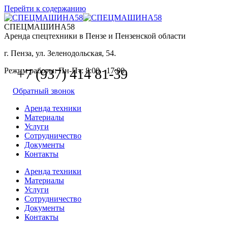
Перейти к содержанию
СПЕЦМАШИНА58
Аренда спецтехники в Пензе и Пензенской области
г. Пенза, ул. Зеленодольская, 54.
Режим работы: Пн-Пт: 8:00 - 17:00
+7 (937) 414 81-39
Обратный звонок
Аренда техники
Материалы
Услуги
Сотрудничество
Документы
Контакты
Аренда техники
Материалы
Услуги
Сотрудничество
Документы
Контакты