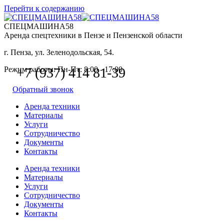
Перейти к содержанию
СПЕЦМАШИНА58
Аренда спецтехники в Пензе и Пензенской области
г. Пенза, ул. Зеленодольская, 54.
Режим работы: Пн-Пт: 8:00 - 17:00
+7 (937) 414 81-39
Обратный звонок
Аренда техники
Материалы
Услуги
Сотрудничество
Документы
Контакты
Аренда техники
Материалы
Услуги
Сотрудничество
Документы
Контакты